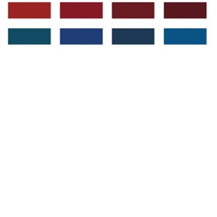
RAL კატალოგი
ფართუკი