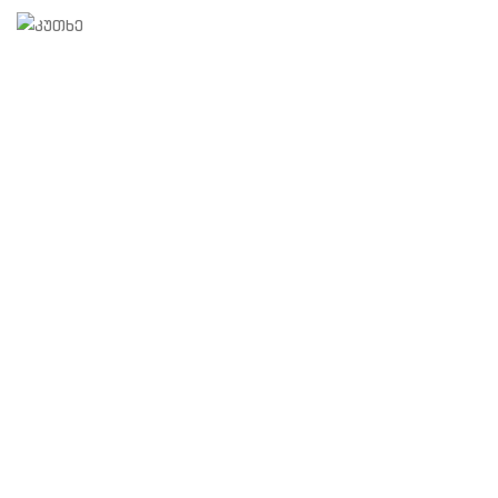
კუთხე
კეხი