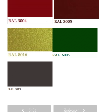
ᲬᲘᲜᲐ
ᲨᲔᲛᲓᲔᲒᲘ