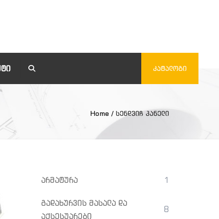
ᲥᲢᲘ
Search
ᲙᲐᲢᲐᲚᲝᲒᲘ
Home
სენდვიჩ პანელი
არმატურა
1
გადახურვის მასალა და
8
აქსესუარები