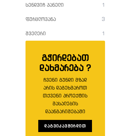
სენდვიჩ პანელი
1
ფურცლოვანა
3
შველერი
1
გჭირდებათ
დახმარება ?
ჩვენი გუნდი მზად
არის დაგეხმაროთ
თქვენი პროექტის
მასალების
დაანგარიშებაში
ᲓᲐᲒᲕᲘᲙᲐᲕᲨᲘᲠᲓᲘᲗ