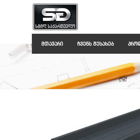
ᲛᲗᲐᲕᲐᲠᲘ
ᲩᲕᲔᲜᲡ ᲨᲔᲡᲐᲮᲔᲑ
ᲞᲠᲝ
კუთხოვანა
არმატურა
გადახურვის 
აქსესუარები
გლინულა (კა
ზოლი
მრგვალი მილ