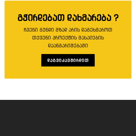
გჭირდებათ დახმარება ?
ჩვენი გუნდი მზად არის დაგეხმაროთ
თქვენი პროექტის მასალების
დაანგარიშებაში
ᲓᲐᲒᲕᲘᲙᲐᲕᲨᲘᲠᲓᲘᲗ